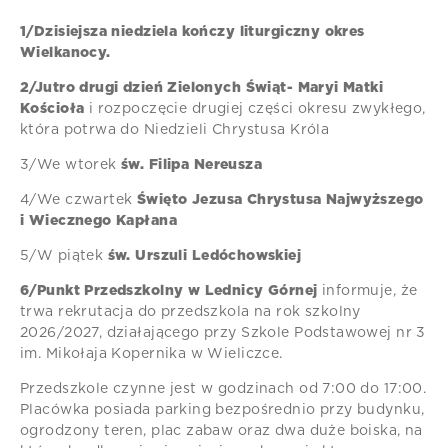
1/Dzisiejsza niedziela kończy liturgiczny okres
Wielkanocy.
2/Jutro drugi dzień Zielonych Świąt- Maryi Matki
Kościoła
i rozpoczęcie drugiej części okresu zwykłego,
która potrwa do Niedzieli Chrystusa Króla
3/We wtorek
św. Filipa Nereusza
4/We czwartek
Święto Jezusa Chrystusa Najwyższego
i Wiecznego Kapłana
5/W piątek
św. Urszuli Ledóchowskiej
6/Punkt Przedszkolny w Lednicy Górnej
informuje, że
trwa rekrutacja do przedszkola na rok szkolny
2026/2027, działającego przy Szkole Podstawowej nr 3
im. Mikołaja Kopernika w Wieliczce.
Przedszkole czynne jest w godzinach od 7:00 do 17:00.
Placówka posiada parking bezpośrednio przy budynku,
ogrodzony teren, plac zabaw oraz dwa duże boiska, na