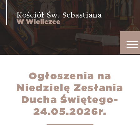
Kościół Św. Sebastiana
W Wieliczce
Ogłoszenia na
Niedzielę Zesłania
Ducha Świętego-
24.05.2026r.