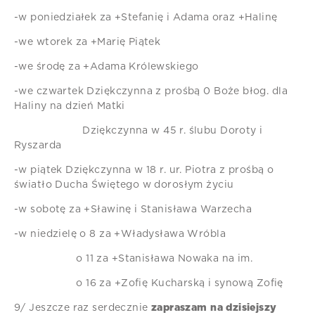
-w poniedziałek za +Stefanię i Adama oraz +Halinę
-we wtorek za +Marię Piątek
-we środę za +Adama Królewskiego
-we czwartek Dziękczynna z prośbą 0 Boże błog. dla
Haliny na dzień Matki
Dziękczynna w 45 r. ślubu Doroty i
Ryszarda
-w piątek Dziękczynna w 18 r. ur. Piotra z prośbą o
światło Ducha Świętego w dorosłym życiu
-w sobotę za +Sławinę i Stanisława Warzecha
-w niedzielę o 8 za +Władysława Wróbla
o 11 za +Stanisława Nowaka na im.
o 16 za +Zofię Kucharską i synową Zofię
9/ Jeszcze raz serdecznie
zapraszam na dzisiejszy